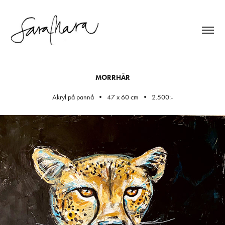
MORRHÅR
Akryl på pannå • 47 x 60 cm • 2.500:-